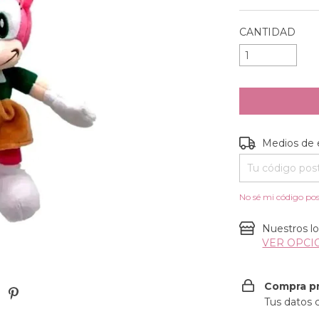
CANTIDAD
Entregas para e
Medios de 
No sé mi código pos
Nuestros lo
VER OPC
Compra p
Tus datos 