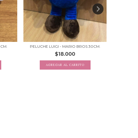
PELUCHE 
0CM.
PELUCHE LUIGI - MARIO BROS 30CM.
$18.000