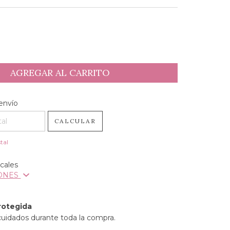
l CP:
CAMBIAR CP
envío
CALCULAR
tal
cales
IONES
rotegida
cuidados durante toda la compra.