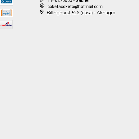
1140275055 - Gabriel
coketacoketo@hotmail.com
Billinghurst 526 (casa) - Almagro