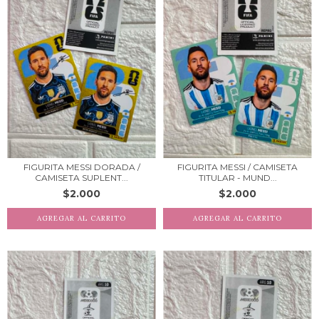
FIGURITA MESSI DORADA /
FIGURITA MESSI / CAMISETA
CAMISETA SUPLENT...
TITULAR - MUND...
$2.000
$2.000