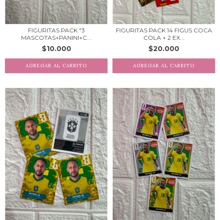
FIGURITAS PACK "3
FIGURITAS PACK 14 FIGUS COCA
MASCOTAS+PANINI+C...
COLA + 2 EX...
$10.000
$20.000